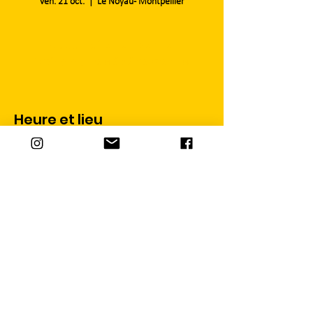
ven. 21 oct.
  |  
Le Noyau - Montpellier
Aucun billet en vente
Voir d'autres événements
Heure et lieu
21 oct. 2022, 20:30
Le Noyau - Montpellier, 9 Rue Saint-Antoine,
34070 Montpellier, France
Partager cet événement