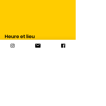
Aucun billet en vente
Voir d'autres événements
Heure et lieu
30 mars 2025, 16:00 – 17:00
Théâtre Gérard Philipe - Montpellier, 7 Rue Pages,
34000 Montpellier, France
Partager cet événement