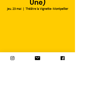
Une)
jeu. 23 mai
  |  
Théâtre la Vignette - Montpellier
Les billets ne sont pas en
vente
Voir d'autres événements
Heure et lieu
23 mai 2019, 19:00
Théâtre la Vignette - Montpellier, Avenue du Val
de Montferrand, 34199 Montpellier, France
Partager cet événement