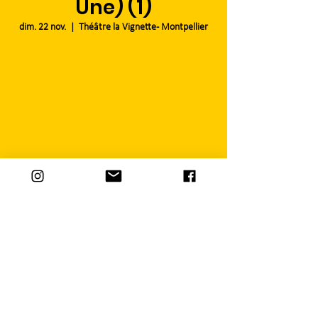
Une) (1)
dim. 22 nov.
  |  
Théâtre la Vignette - Montpellier
Les billets ne sont pas en
vente
Voir d'autres événements
Heure et lieu
22 nov. 2020, 18:00
Théâtre la Vignette - Montpellier, Avenue du Val
de Montferrand, 34199 Montpellier, France
Partager cet événement