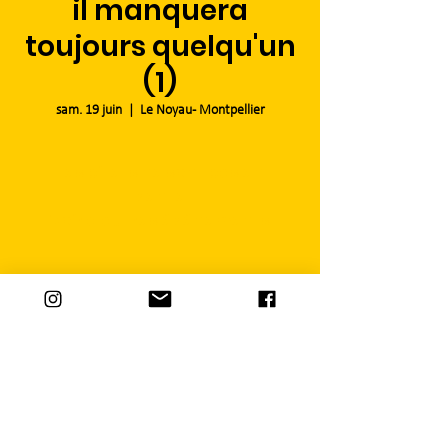
il manquera
toujours quelqu'un
(1)
sam. 19 juin
  |  
Le Noyau - Montpellier
Les billets ne sont pas en
vente
Voir d'autres événements
Heure et lieu
19 juin 2021, 14:00 – 16:00
Le Noyau - Montpellier, 9 Rue Saint-Antoine,
34070 Montpellier, France