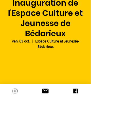
Inauguration de
l'Espace Culture et
Jeunesse de
Bédarieux
ven. 03 oct.
  |  
Espace Culture et Jeunesse -
Bédarieux
Aucun billet en vente
Voir d'autres événements
Heure et lieu
03 oct. 2025, 19:00 – 23:00
Espace Culture et Jeunesse - Bédarieux, 34600
Bédarieux, France