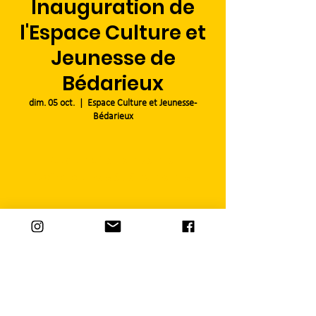
Inauguration de
l'Espace Culture et
Jeunesse de
Bédarieux
dim. 05 oct.
  |  
Espace Culture et Jeunesse -
Bédarieux
Aucun billet en vente
Voir d'autres événements
Heure et lieu
05 oct. 2025, 19:00 – 23:00
Espace Culture et Jeunesse - Bédarieux, 34600
Bédarieux, France